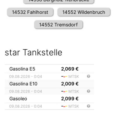
14532 Fahlhorst
14552 Wildenbruch
14552 Tremsdorf
star Tankstelle
Gasolina E5
2,069
€
09.08.2026 - 0:04
MTSK
Gasolina E10
2,009
€
09.08.2026 - 0:04
MTSK
Gasoleo
2,099
€
09.08.2026 - 0:04
MTSK