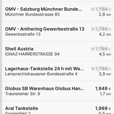
OMV - Salzburg Münchner Bundesstraße 85
≥ 1,794
€
Münchner Bundesstrasse 85
2,8
km
OMV - Anthering Gewerbestraße 13
≥ 1,794
€
Gewerbestraße 13
4,2
km
Shell Austria
≥ 1,794
€
IGNAZ-HARRERSTRASSE 94
4,5
km
Lagerhaus-Tankstelle 24 h mit Waschportal
≥ 1,794
€
Lamprechtshausener-Bundesstraße 4
3,9
km
Globus SB Warenhaus Globus Handelshof St. Wendel GmbH & Co. KG Betriebsstätte Freilassing
1,949
€
Traunsteiner Str. 6
1,7
km
Aral Tankstelle
1,969
€
Sonnenfeld 2
0,5
km