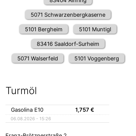
83404 Ainring
5071 Schwarzenbergkaserne
5101 Bergheim
5101 Muntigl
83416 Saaldorf-Surheim
5071 Walserfeld
5101 Voggenberg
Turmöl
Gasolina E10
1,757
€
06.08.2026 - 15:26
Franz-Brötznerstraße 2