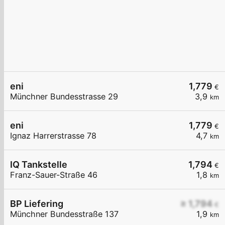
eni
1,779
€
Münchner Bundesstrasse 29
3,9
km
eni
1,779
€
Ignaz Harrerstrasse 78
4,7
km
IQ Tankstelle
1,794
€
Franz-Sauer-Straße 46
1,8
km
BP Liefering
≥ 1,794
€
Münchner Bundesstraße 137
1,9
km