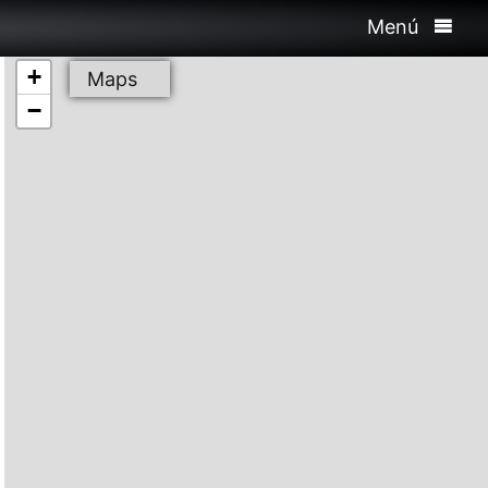
Menú
+
Maps
−