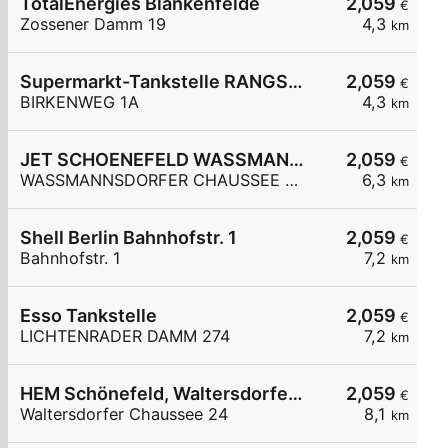
TotalEnergies Blankenfelde
2,059
€
Zossener Damm 19
4,3
km
Supermarkt-Tankstelle RANGSDORF BIRKENWEG 1A
2,059
€
BIRKENWEG 1A
4,3
km
JET SCHOENEFELD WASSMANNSDORFER CHAUSSEE 20
2,059
€
WASSMANNSDORFER CHAUSSEE 20
6,3
km
Shell Berlin Bahnhofstr. 1
2,059
€
Bahnhofstr. 1
7,2
km
Esso Tankstelle
2,059
€
LICHTENRADER DAMM 274
7,2
km
HEM Schönefeld, Waltersdorfer Chaussee
2,059
€
Waltersdorfer Chaussee 24
8,1
km