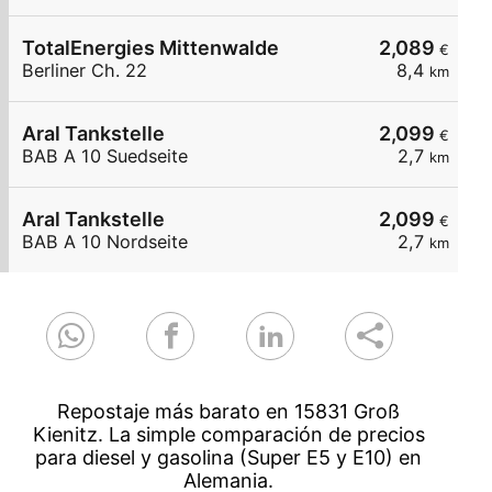
TotalEnergies Mittenwalde
2,089
€
Berliner Ch. 22
8,4
km
Aral Tankstelle
2,099
€
BAB A 10 Suedseite
2,7
km
Aral Tankstelle
2,099
€
BAB A 10 Nordseite
2,7
km
Repostaje más barato en 15831 Groß
Kienitz. La simple comparación de precios
para diesel y gasolina (Super E5 y E10) en
Alemania.