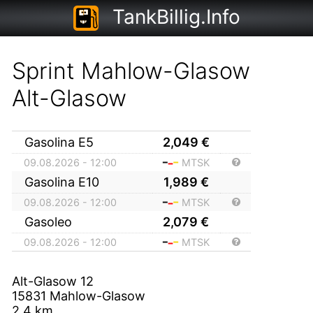
TankBillig.Info
Sprint Mahlow-Glasow
Alt-Glasow
Gasolina E5
2,049
€
09.08.2026 - 12:00
MTSK
Gasolina E10
1,989
€
09.08.2026 - 12:00
MTSK
Gasoleo
2,079
€
09.08.2026 - 12:00
MTSK
Alt-Glasow 12
15831
Mahlow-Glasow
2,4
km