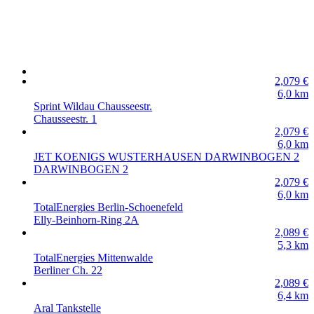
2,079
€
6,0
km
Sprint Wildau Chausseestr.
Chausseestr. 1
2,079
€
6,0
km
JET KOENIGS WUSTERHAUSEN DARWINBOGEN 2
DARWINBOGEN 2
2,079
€
6,0
km
TotalEnergies Berlin-Schoenefeld
Elly-Beinhorn-Ring 2A
2,089
€
5,3
km
TotalEnergies Mittenwalde
Berliner Ch. 22
2,089
€
6,4
km
Aral Tankstelle