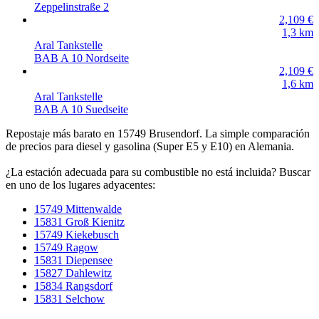
Zeppelinstraße 2
2,109
€
1,3
km
Aral Tankstelle
BAB A 10 Nordseite
2,109
€
1,6
km
Aral Tankstelle
BAB A 10 Suedseite
Repostaje más barato en 15749 Brusendorf. La simple comparación
de precios para diesel y gasolina (Super E5 y E10) en Alemania.
¿La estación adecuada para su combustible no está incluida? Buscar
en uno de los lugares adyacentes:
15749 Mittenwalde
15831 Groß Kienitz
15749 Kiekebusch
15749 Ragow
15831 Diepensee
15827 Dahlewitz
15834 Rangsdorf
15831 Selchow