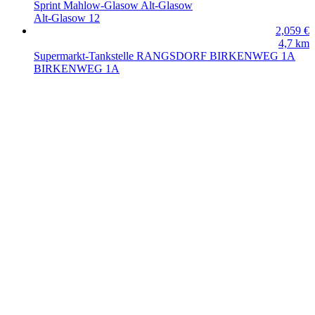
Sprint Mahlow-Glasow Alt-Glasow
Alt-Glasow 12
2,059
€
4,7
km
Supermarkt-Tankstelle RANGSDORF BIRKENWEG 1A
BIRKENWEG 1A