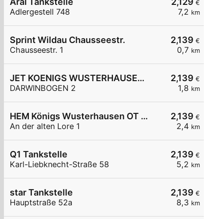
Aral Tankstelle
2,129
€
Adlergestell 748
7,2
km
Sprint Wildau Chausseestr.
2,139
€
Chausseestr. 1
0,7
km
JET KOENIGS WUSTERHAUSEN DARWINBOGEN 2
2,139
€
DARWINBOGEN 2
1,8
km
HEM Königs Wusterhausen OT Niederlehme,
2,139
€
An der alten Lore 1
2,4
km
Q1 Tankstelle
2,139
€
Karl-Liebknecht-Straße 58
5,2
km
star Tankstelle
2,139
€
Hauptstraße 52a
8,3
km