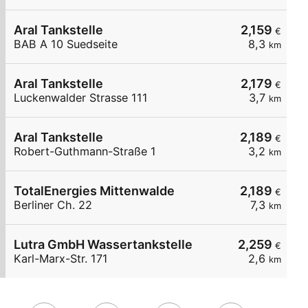
Aral Tankstelle
2,159
€
BAB A 10 Suedseite
8,3
km
Aral Tankstelle
2,179
€
Luckenwalder Strasse 111
3,7
km
Aral Tankstelle
2,189
€
Robert-Guthmann-Straße 1
3,2
km
TotalEnergies Mittenwalde
2,189
€
Berliner Ch. 22
7,3
km
Lutra GmbH Wassertankstelle
2,259
€
Karl-Marx-Str. 171
2,6
km