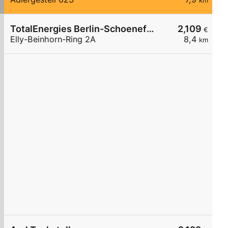
km
TotalEnergies Berlin-Schoenefeld
2,109
€
Elly-Beinhorn-Ring 2A
8,4
km