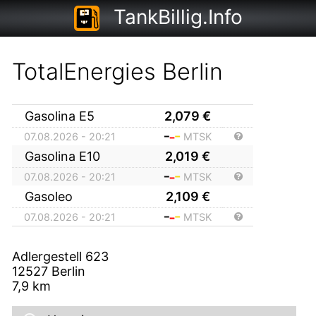
TankBillig.Info
TotalEnergies Berlin
Gasolina E5
2,079
€
07.08.2026 - 20:21
MTSK
Gasolina E10
2,019
€
07.08.2026 - 20:21
MTSK
Gasoleo
2,109
€
07.08.2026 - 20:21
MTSK
Adlergestell 623
12527
Berlin
7,9
km