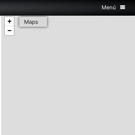
Menú
+
Maps
−