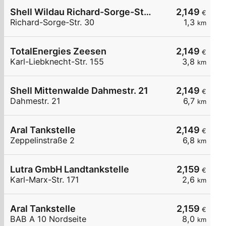
Shell Wildau Richard-Sorge-Str. 30
2,149
€
Richard-Sorge-Str. 30
1,3
km
TotalEnergies Zeesen
2,149
€
Karl-Liebknecht-Str. 155
3,8
km
Shell Mittenwalde Dahmestr. 21
2,149
€
Dahmestr. 21
6,7
km
Aral Tankstelle
2,149
€
Zeppelinstraße 2
6,8
km
Lutra GmbH Landtankstelle
2,159
€
Karl-Marx-Str. 171
2,6
km
Aral Tankstelle
2,159
€
BAB A 10 Nordseite
8,0
km