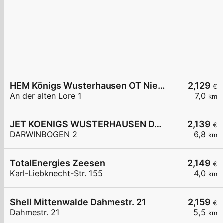
HEM Königs Wusterhausen OT Niederlehme,
2,129
€
An der alten Lore 1
7,0
km
JET KOENIGS WUSTERHAUSEN DARWINBOGEN 2
2,139
€
DARWINBOGEN 2
6,8
km
TotalEnergies Zeesen
2,149
€
Karl-Liebknecht-Str. 155
4,0
km
Shell Mittenwalde Dahmestr. 21
2,159
€
Dahmestr. 21
5,5
km