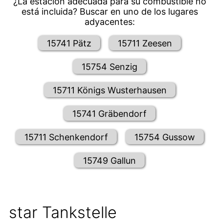
¿La estación adecuada para su combustible no
está incluida? Buscar en uno de los lugares
adyacentes:
15741 Pätz
15711 Zeesen
15754 Senzig
15711 Königs Wusterhausen
15741 Gräbendorf
15711 Schenkendorf
15754 Gussow
15749 Gallun
star Tankstelle