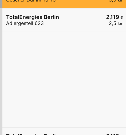
km
TotalEnergies Berlin
2,119
€
Adlergestell 623
2,5
km