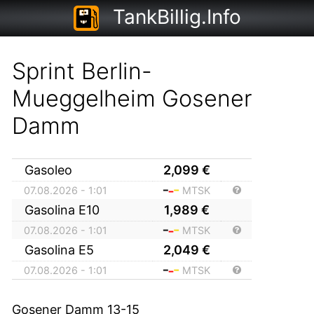
TankBillig.Info
Sprint Berlin-
Mueggelheim Gosener
Damm
Gasoleo
2,099
€
07.08.2026 - 1:01
MTSK
Gasolina E10
1,989
€
07.08.2026 - 1:01
MTSK
Gasolina E5
2,049
€
07.08.2026 - 1:01
MTSK
Gosener Damm 13-15