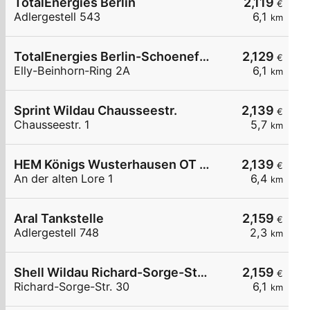
TotalEnergies Berlin
2,119
€
Adlergestell 543
6,1
km
TotalEnergies Berlin-Schoenefeld
2,129
€
Elly-Beinhorn-Ring 2A
6,1
km
Sprint Wildau Chausseestr.
2,139
€
Chausseestr. 1
5,7
km
HEM Königs Wusterhausen OT Niederlehme,
2,139
€
An der alten Lore 1
6,4
km
Aral Tankstelle
2,159
€
Adlergestell 748
2,3
km
Shell Wildau Richard-Sorge-Str. 30
2,159
€
Richard-Sorge-Str. 30
6,1
km