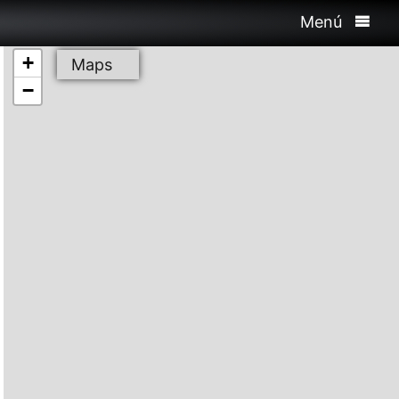
Menú
+
Maps
−