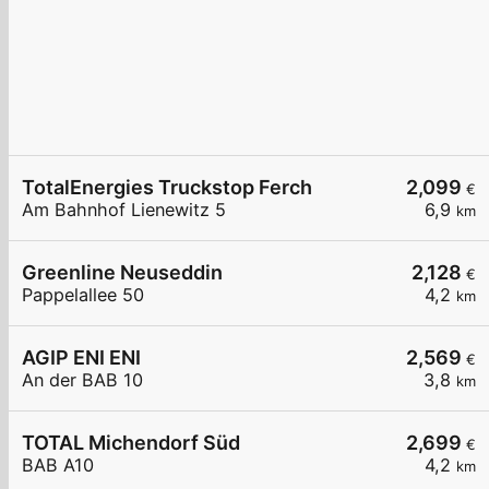
TotalEnergies Truckstop Ferch
2,099
€
Am Bahnhof Lienewitz 5
6,9
km
Greenline Neuseddin
2,128
€
Pappelallee 50
4,2
km
AGIP ENI ENI
2,569
€
An der BAB 10
3,8
km
TOTAL Michendorf Süd
2,699
€
BAB A10
4,2
km