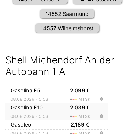
14552 Saarmund
14557 Wilhelmshorst
Shell Michendorf An der
Autobahn 1 A
Gasolina E5
2,099
€
08.08.2026 - 5:53
MTSK
Gasolina E10
2,039
€
08.08.2026 - 5:53
MTSK
Gasoleo
2,189
€
08.08.2026 - 5:53
MTSK