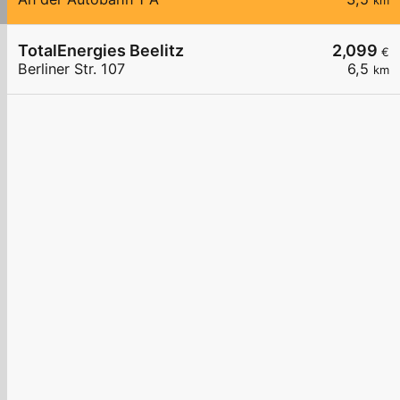
km
TotalEnergies Beelitz
2,099
€
Berliner Str. 107
6,5
km