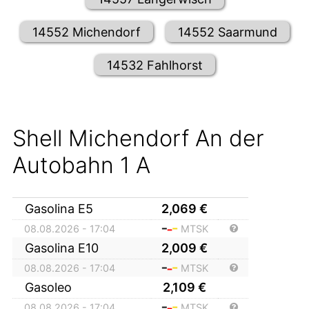
14552 Michendorf
14552 Saarmund
14532 Fahlhorst
Shell Michendorf An der
Autobahn 1 A
Gasolina E5
2,069
€
08.08.2026 - 17:04
MTSK
Gasolina E10
2,009
€
08.08.2026 - 17:04
MTSK
Gasoleo
2,109
€
08.08.2026 - 17:04
MTSK