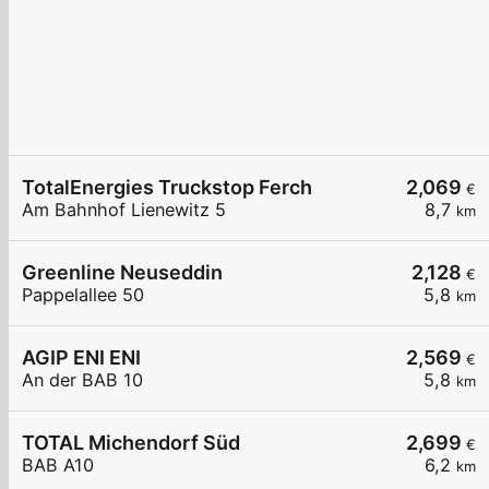
TotalEnergies Truckstop Ferch
2,069
€
Am Bahnhof Lienewitz 5
8,7
km
Greenline Neuseddin
2,128
€
Pappelallee 50
5,8
km
AGIP ENI ENI
2,569
€
An der BAB 10
5,8
km
TOTAL Michendorf Süd
2,699
€
BAB A10
6,2
km