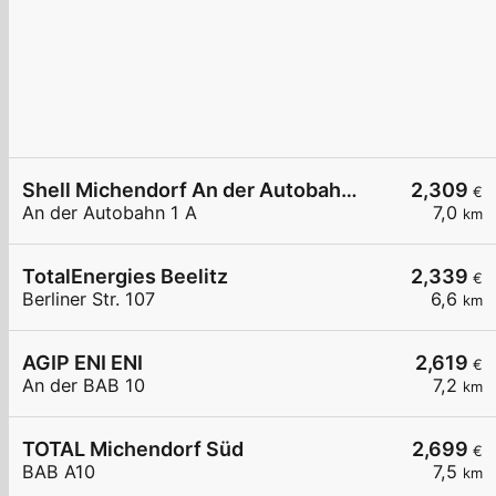
Shell Michendorf An der Autobahn 1 A
2,309
€
An der Autobahn 1 A
7,0
km
TotalEnergies Beelitz
2,339
€
Berliner Str. 107
6,6
km
AGIP ENI ENI
2,619
€
An der BAB 10
7,2
km
TOTAL Michendorf Süd
2,699
€
BAB A10
7,5
km