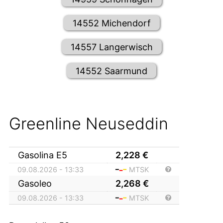
14552 Michendorf
14557 Langerwisch
14552 Saarmund
Greenline Neuseddin
Gasolina E5
2,228
€
09.08.2026 - 13:33
MTSK
Gasoleo
2,268
€
09.08.2026 - 13:33
MTSK