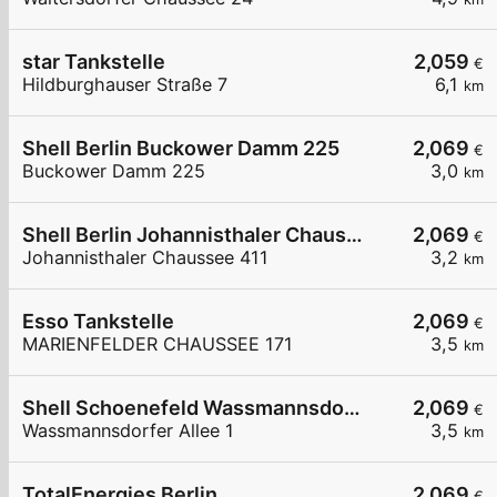
star Tankstelle
2,059
€
Hildburghauser Straße 7
6,1
km
Shell Berlin Buckower Damm 225
2,069
€
Buckower Damm 225
3,0
km
Shell Berlin Johannisthaler Chaussee 411
2,069
€
Johannisthaler Chaussee 411
3,2
km
Esso Tankstelle
2,069
€
MARIENFELDER CHAUSSEE 171
3,5
km
Shell Schoenefeld Wassmannsdorfer Allee 1
2,069
€
Wassmannsdorfer Allee 1
3,5
km
TotalEnergies Berlin
2,069
€