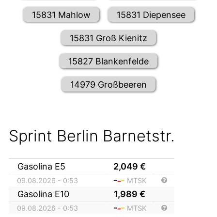
15831 Mahlow
15831 Diepensee
15831 Groß Kienitz
15827 Blankenfelde
14979 Großbeeren
Sprint Berlin Barnetstr.
Gasolina E5
2,049
€
09.08.2026 - 0:53
MTSK
Gasolina E10
1,989
€
09.08.2026 - 0:53
MTSK