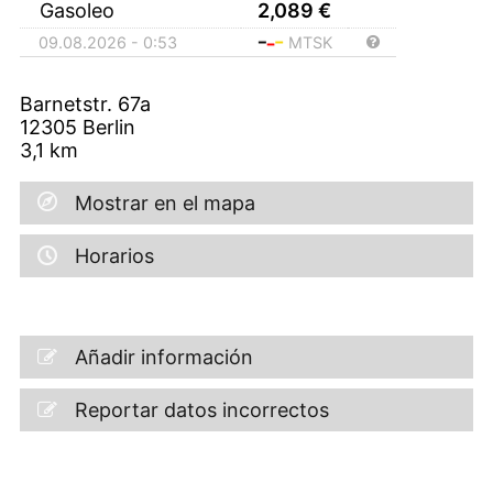
Gasoleo
2,089
€
09.08.2026 - 0:53
MTSK
Barnetstr. 67a
12305
Berlin
3,1
km
Mostrar en el mapa
Horarios
Añadir información
Reportar datos incorrectos