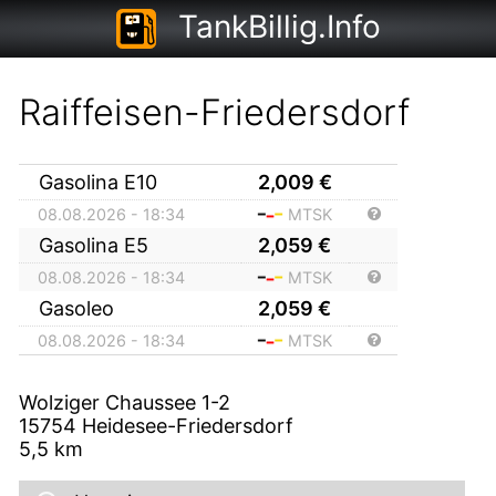
TankBillig.Info
Raiffeisen-Friedersdorf
Gasolina E10
2,009
€
08.08.2026 - 18:34
MTSK
Gasolina E5
2,059
€
08.08.2026 - 18:34
MTSK
Gasoleo
2,059
€
08.08.2026 - 18:34
MTSK
Wolziger Chaussee 1-2
15754
Heidesee-Friedersdorf
5,5
km