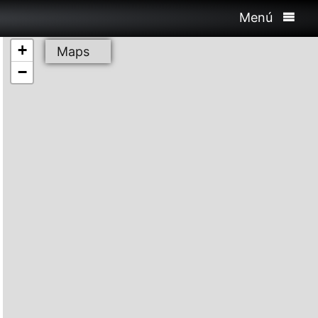
Menú
+
Maps
−