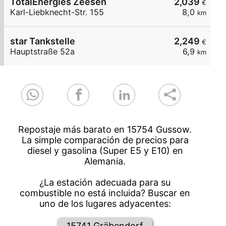
TotalEnergies Zeesen
2,039
€
Karl-Liebknecht-Str. 155
8,0
km
star Tankstelle
2,249
€
Hauptstraße 52a
6,9
km
Repostaje más barato en 15754 Gussow.
La simple comparación de precios para
diesel y gasolina (Super E5 y E10) en
Alemania.
¿La estación adecuada para su
combustible no está incluida? Buscar en
uno de los lugares adyacentes:
15741 Gräbendorf