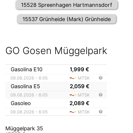
15528 Spreenhagen Hartmannsdorf
15537 Grünheide (Mark) Grünheide
GO Gosen Müggelpark
Gasolina E10
1,999
€
09.08.2026 - 6:05
MTSK
Gasolina E5
2,059
€
09.08.2026 - 6:05
MTSK
Gasoleo
2,089
€
09.08.2026 - 6:05
MTSK
Müggelpark 35