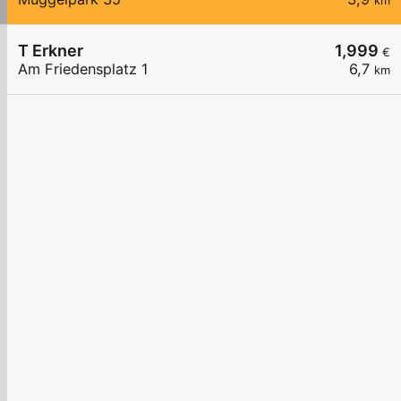
km
T Erkner
1,999
€
Am Friedensplatz 1
6,7
km