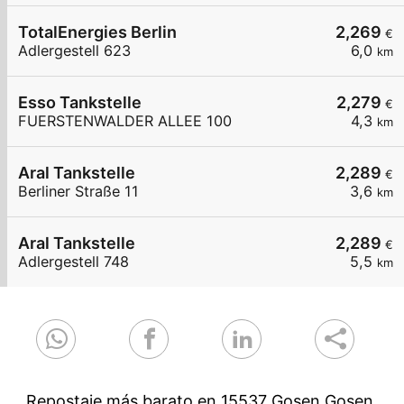
TotalEnergies Berlin
2,269
€
Adlergestell 623
6,0
km
Esso Tankstelle
2,279
€
FUERSTENWALDER ALLEE 100
4,3
km
Aral Tankstelle
2,289
€
Berliner Straße 11
3,6
km
Aral Tankstelle
2,289
€
Adlergestell 748
5,5
km
Repostaje más barato en 15537 Gosen Gosen.