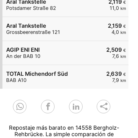
Aral Tankstelle
2,119
€
Potsdamer Straße 82
11,0
km
Aral Tankstelle
2,159
€
Grossbeerenstraße 121
4,0
km
AGIP ENI ENI
2,509
€
An der BAB 10
7,6
km
TOTAL Michendorf Süd
2,639
€
BAB A10
7,9
km
Repostaje más barato en 14558 Bergholz-
Rehbrücke. La simple comparación de