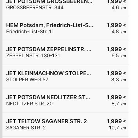
JET POTSDAM GROSSBEERENSTR. 344
1,999
€
GROSSBEERENSTR. 344
4,6
km
HEM Potsdam, Friedrich-List-Str. 11
1,999
€
Friedrich-List-Str. 11
4,8
km
JET POTSDAM ZEPPELINSTR. 130-131
1,999
€
ZEPPELINSTR. 130-131
6,5
km
JET KLEINMACHNOW STOLPER WEG 57
1,999
€
STOLPER WEG 57
8,3
km
JET POTSDAM NEDLITZER STR. 20
1,999
€
NEDLITZER STR. 20
8,7
km
JET TELTOW SAGANER STR. 2
1,999
€
SAGANER STR. 2
10,7
km