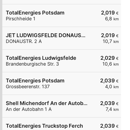
TotalEnergies Potsdam
2,019
€
Pirschheide 1
6,8
km
JET LUDWIGSFELDE DONAUSTR. 2 A
2,019
€
DONAUSTR. 2 A
10,7
km
TotalEnergies Ludwigsfelde
2,029
€
Brandenburgische Str. 3
10,6
km
TotalEnergies Potsdam
2,039
€
Grossbeerenstr. 137
4,0
km
Shell Michendorf An der Autobahn 1 A
2,039
€
An der Autobahn 1 A
7,4
km
TotalEnergies Truckstop Ferch
2,039
€