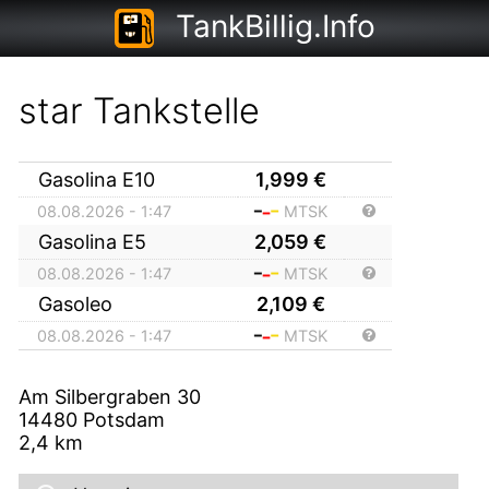
TankBillig.Info
star Tankstelle
Gasolina E10
1,999
€
08.08.2026 - 1:47
MTSK
Gasolina E5
2,059
€
08.08.2026 - 1:47
MTSK
Gasoleo
2,109
€
08.08.2026 - 1:47
MTSK
Am Silbergraben 30
14480
Potsdam
2,4
km