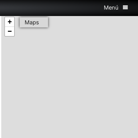
Menú
+
Maps
−