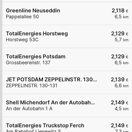
Greenline Neuseddin
2,118
€
Pappelallee 50
6,5
km
TotalEnergies Horstweg
2,129
€
Horstweg 53C
5,7
km
TotalEnergies Potsdam
2,129
€
Grossbeerenstr. 137
6,5
km
JET POTSDAM ZEPPELINSTR. 130-131
2,139
€
ZEPPELINSTR. 130-131
6,6
km
Shell Michendorf An der Autobahn 1 A
2,149
€
An der Autobahn 1 A
4,5
km
TotalEnergies Truckstop Ferch
2,149
€
Am Bahnhof Lienewitz 5
7,3
km