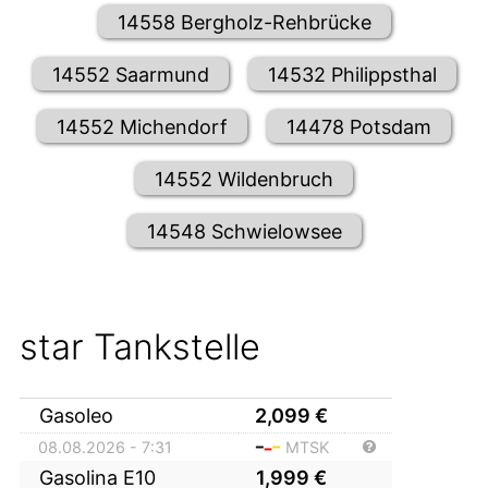
14558 Bergholz-Rehbrücke
14552 Saarmund
14532 Philippsthal
14552 Michendorf
14478 Potsdam
14552 Wildenbruch
14548 Schwielowsee
star Tankstelle
Gasoleo
2,099
€
08.08.2026 - 7:31
MTSK
Gasolina E10
1,999
€