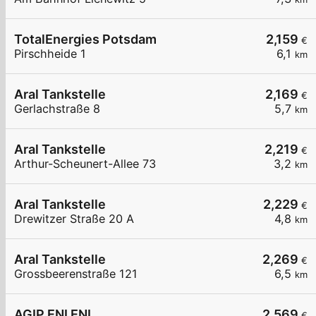
TotalEnergies Potsdam
2,159
€
Pirschheide 1
6,1
km
Aral Tankstelle
2,169
€
Gerlachstraße 8
5,7
km
Aral Tankstelle
2,219
€
Arthur-Scheunert-Allee 73
3,2
km
Aral Tankstelle
2,229
€
Drewitzer Straße 20 A
4,8
km
Aral Tankstelle
2,269
€
Grossbeerenstraße 121
6,5
km
AGIP ENI ENI
2,569
€