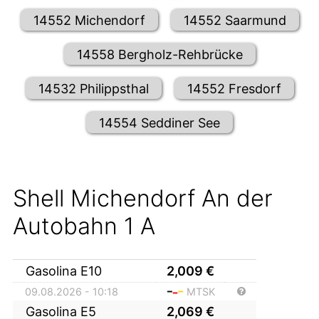
14552 Michendorf
14552 Saarmund
14558 Bergholz-Rehbrücke
14532 Philippsthal
14552 Fresdorf
14554 Seddiner See
Shell Michendorf An der
Autobahn 1 A
Gasolina E10
2,009
€
09.08.2026 - 10:18
MTSK
Gasolina E5
2,069
€