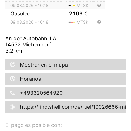
09.08.2026 - 10:18
MTSK
Gasoleo
2,109
€
09.08.2026 - 10:18
MTSK
An der Autobahn 1 A
14552
Michendorf
3,2
km
Mostrar en el mapa
Horarios
+493320564920
https://find.shell.com/de/fuel/10026666-mi
El pago es posible con: