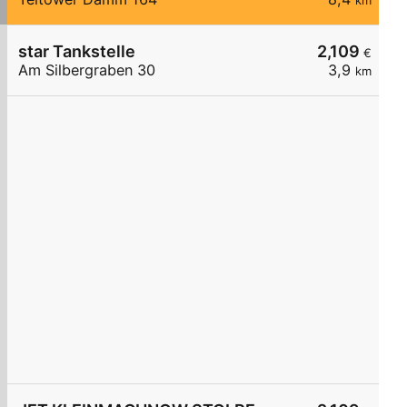
km
star Tankstelle
2,109
€
Am Silbergraben 30
3,9
km