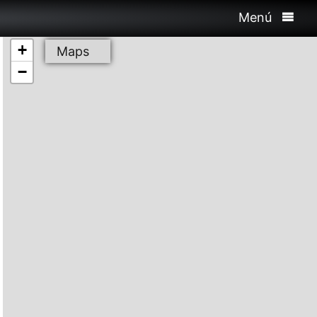
Menú
+
Maps
−