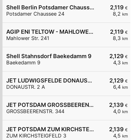
Shell Berlin Potsdamer Chaussee 24
2,119
€
Potsdamer Chaussee 24
8,2
km
AGIP ENI TELTOW - MAHLOWER STR. 241
2,119
€
Mahlower Str. 241
8,3
km
Shell Stahnsdorf Baekedamm 9
2,129
€
Baekedamm 9
4,3
km
JET LUDWIGSFELDE DONAUSTR. 2 A
2,129
€
DONAUSTR. 2 A
6,4
km
JET POTSDAM GROSSBEERENSTR. 344
2,139
€
GROSSBEERENSTR. 344
4,0
km
JET POTSDAM ZUM KIRCHSTEIGFELD 3
2,139
€
ZUM KIRCHSTEIGFELD 3
4,5
km