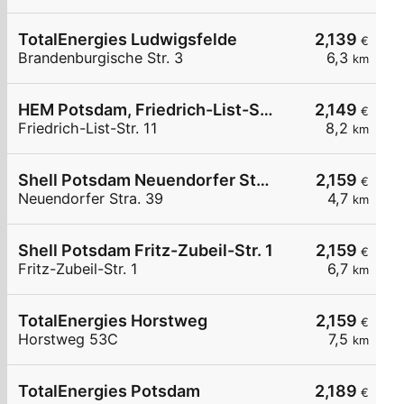
TotalEnergies Ludwigsfelde
2,139
€
Brandenburgische Str. 3
6,3
km
HEM Potsdam, Friedrich-List-Str. 11
2,149
€
Friedrich-List-Str. 11
8,2
km
Shell Potsdam Neuendorfer Stra. 39
2,159
€
Neuendorfer Stra. 39
4,7
km
Shell Potsdam Fritz-Zubeil-Str. 1
2,159
€
Fritz-Zubeil-Str. 1
6,7
km
TotalEnergies Horstweg
2,159
€
Horstweg 53C
7,5
km
TotalEnergies Potsdam
2,189
€