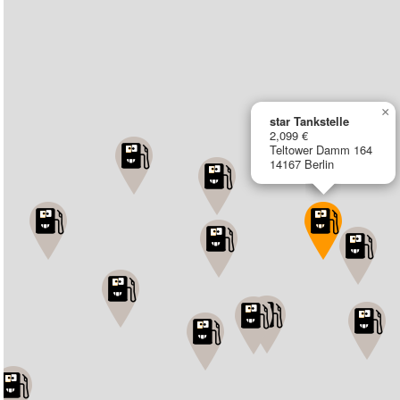
×
star Tankstelle
2,099 €
Teltower Damm 164
14167 Berlin