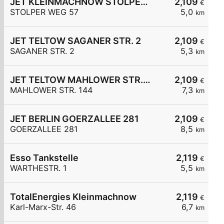
JET KLEINMACHNOW STOLPER WEG 57
2,109
€
STOLPER WEG 57
5,0
km
JET TELTOW SAGANER STR. 2
2,109
€
SAGANER STR. 2
5,3
km
JET TELTOW MAHLOWER STR. 144
2,109
€
MAHLOWER STR. 144
7,3
km
JET BERLIN GOERZALLEE 281
2,109
€
GOERZALLEE 281
8,5
km
Esso Tankstelle
2,119
€
WARTHESTR. 1
5,5
km
TotalEnergies Kleinmachnow
2,119
€
Karl-Marx-Str. 46
6,7
km