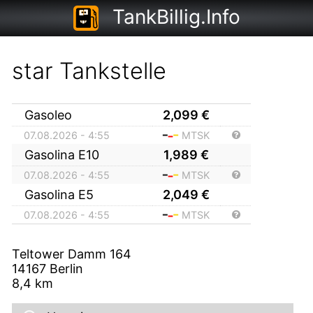
TankBillig.Info
star Tankstelle
Gasoleo
2,099
€
07.08.2026 - 4:55
MTSK
Gasolina E10
1,989
€
07.08.2026 - 4:55
MTSK
Gasolina E5
2,049
€
07.08.2026 - 4:55
MTSK
Teltower Damm 164
14167
Berlin
8,4
km